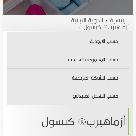
الاخبار
الأدوية النباتية
الرئيسية
الأدوية النباتية
أزماهيرب® كبسول
المقالات الطبية
الأدوية الكيميائية
حسب الابجدية
التوظيف
المتممات الغذائية,المستحضرات الصحية والتجميلية
حسب المجموعه العلاجية
تواصل معنا
اتصل بنـا
حسب الشركة المرخصة
انضم الينا
حسب الشكل الصيدلي
أزماهيرب® كبسول